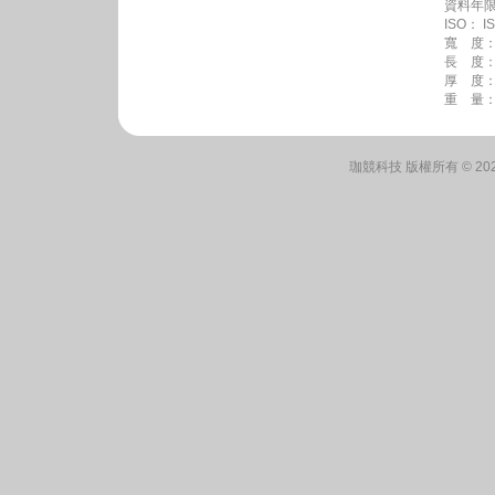
資料年限
ISO： I
寬 度：53
長 度：85
厚 度：0.
重 量：4.
珈競科技 版權所有 © 2026 Rit