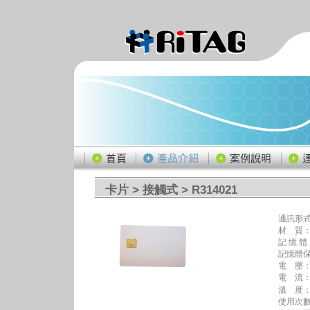
卡片
>
接觸式
> R314021
通訊形
材 質：
記 憶 體：
記憶體保護
電 壓：
電 流：1
溫 度：-
使用次數：