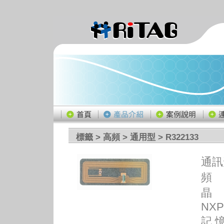
標籤
>
高頻
>
通用型
> R322133
通訊
頻 
晶 
NXP 
記 憶