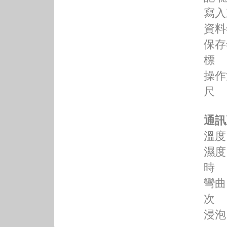
寫入
資料
保存年
標 準
操作溫
尺 寸
通訊
溫度
濕度
時
彎曲
次
浸泡