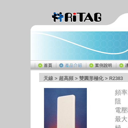
天線
>
超高頻
>
雙圓形極化
> R2383
頻率
阻 
電壓駐
最大
極 