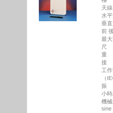
天線增
水平
垂直
前 後
最大
尺 寸
重 
接 頭
工作溫
（IE
振 動
小時
機械衝
sine