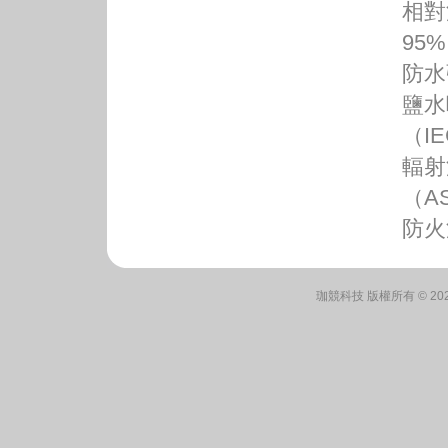
相對
95%
防水
鹽水
（IE
輻射
（AS
防火
珈競科技 版權所有 © 2026 Rit