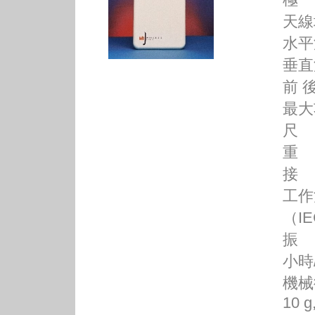
天線
水平
垂直
前 後
最大
尺 寸
重 
接 頭
工作溫
（IE
振 動
小時
機械
10 g