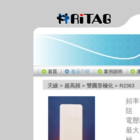
天線
>
超高頻
>
雙圓形極化
> R2363
頻率
阻 
電壓駐
最大
極 