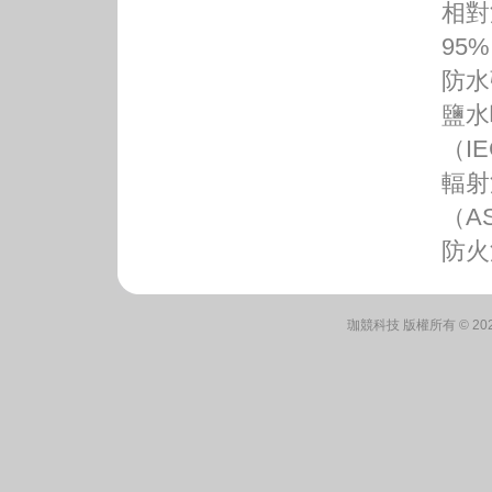
相對
95%
防水
鹽水
（IE
輻射
（AS
防火
珈競科技 版權所有 © 2026 Rit