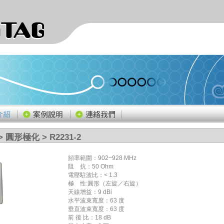
>
圓形極化
> R2231-2
頻率範圍：902~928 MHz
阻 抗：50 Ohm
電壓駐波比：< 1.3
極 性:圓形（左旋／右旋）
天線增益：9 dBi
水平波束寬度：63 度
垂直波束寬度：63 度
前 後 比：18 dB