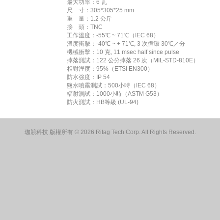
最大功率：6 瓦
尺 寸：305*305*25 mm
重 量：1.2 公斤
接 頭：TNC
工作溫度：-55℃ ~ 71℃（IEC 68）
溫度衝擊：-40℃ ~ + 71℃, 3 次循環 30℃／分
機械衝擊：10 克, 11 msec half since pulse
摔落測試：122 公分摔落 26 次（MIL-STD-810E）
相對溼度：95%（ETSI EN300）
防水強度：IP 54
鹽水噴霧測試：500小時（IEC 68）
輻射測試：1000小時（ASTM G53）
防火測試：HB等級 (UL-94)
珈競科技 版權所有 © 2026 Ritag Tech Corp. All Rights Reserved.