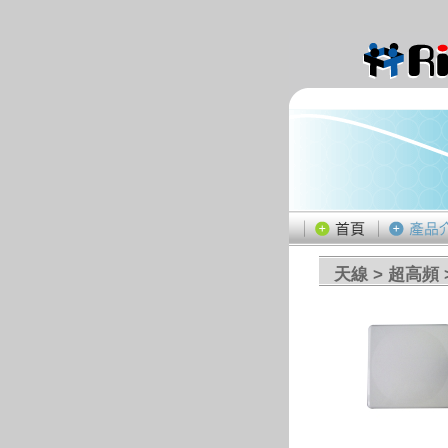
天線
>
超高頻